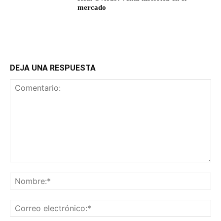
mercado
DEJA UNA RESPUESTA
Comentario:
No
Co
ele