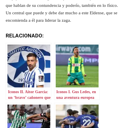
que hablan de su contundencia y poderío, también en lo físico.
Un central que puede y debe dar mucho a este Eldense, que se
encomienda a él para liderar la zaga.
RELACIONADO:
Iconos II. Aitor García:
Iconos I. Gus Ledes, en
un ‘bravo’ cañonero que
una aventura europea
aterriza en Grecia
por Chipre