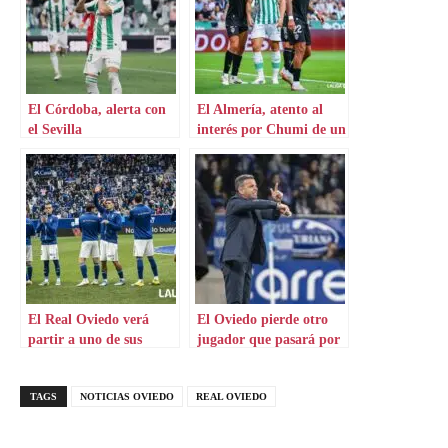
El Córdoba, alerta con
El Almería, atento al
el Sevilla
interés por Chumi de un
Primera
El Real Oviedo verá
El Oviedo pierde otro
partir a uno de sus
jugador que pasará por
mejores
quirófano
TAGS
NOTICIAS OVIEDO
REAL OVIEDO