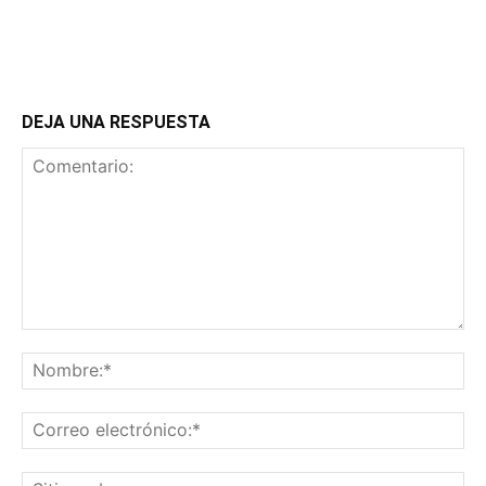
DEJA UNA RESPUESTA
Comentario:
No
Co
ele
Sit