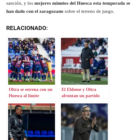
sanción, y los
mejores minutos del Huesca esta temporada se
han dado con el zaragozano
sobre el terreno de juego.
RELACIONADO:
Oltra se estrena con un
El Eldense y Oltra
Huesca al límite
afrontan un partido
muy especial