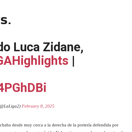
𝘀.
do Luca Zidane,
GAHighlights
|
I4PGhDBi
@LaLiga2)
February 8, 2025
rchaba desde muy cerca a la derecha de la portería defendida por