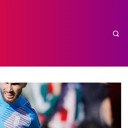
OS
MORE