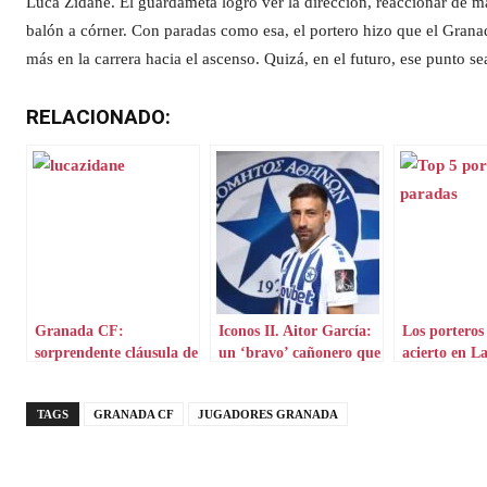
Luca Zidane. El guardameta logró ver la dirección, reaccionar de ma
balón a córner. Con paradas como esa, el portero hizo que el Grana
más en la carrera hacia el ascenso. Quizá, en el futuro, ese punto se
RELACIONADO:
Granada CF:
Iconos II. Aitor García:
Los porteros
sorprendente cláusula de
un ‘bravo’ cañonero que
acierto en L
Luca Zidane
aterriza en Grecia
Hypermotio
TAGS
GRANADA CF
JUGADORES GRANADA