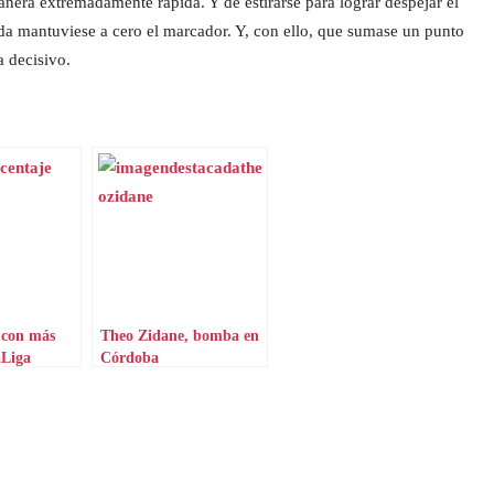
nera extremadamente rápida. Y de estirarse para lograr despejar el
da mantuviese a cero el marcador. Y, con ello, que sumase un punto
a decisivo.
 con más
Theo Zidane, bomba en
aLiga
Córdoba
n