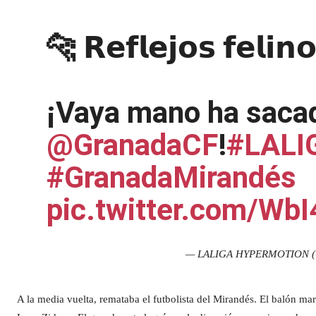
🐆 𝗥𝗲𝗳𝗹𝗲𝗷𝗼𝘀 𝗳𝗲𝗹𝗶𝗻
¡Vaya mano ha saca
@GranadaCF
!
#LALI
#GranadaMirandés
pic.twitter.com/Wb
— LALIGA HYPERMOTION (
A la media vuelta, remataba el futbolista del Mirandés. El balón ma