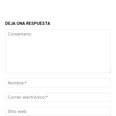
DEJA UNA RESPUESTA
Comentario:
No
Co
ele
Sit
we