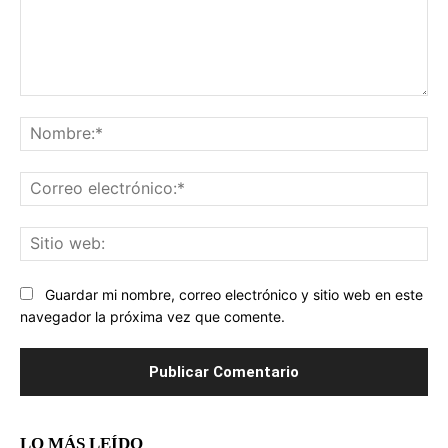
Comentario:
No
Co
ele
Sit
we
Guardar mi nombre, correo electrónico y sitio web en este
navegador la próxima vez que comente.
LO MÁS LEÍDO