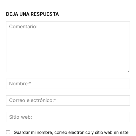
DEJA UNA RESPUESTA
Comentario:
No
Co
ele
Sit
we
Guardar mi nombre, correo electrónico y sitio web en este