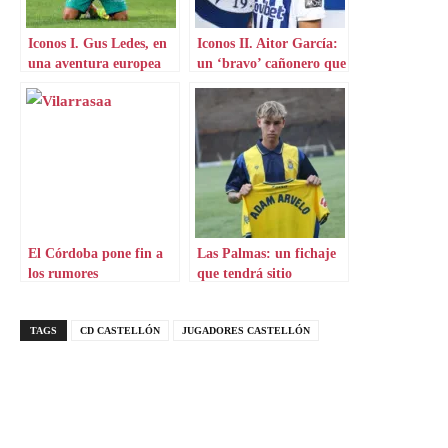
Iconos I. Gus Ledes, en
Iconos II. Aitor García:
una aventura europea
un ‘bravo’ cañonero que
por Chipre
aterriza en Grecia
El Córdoba pone fin a
Las Palmas: un fichaje
los rumores
que tendrá sitio
TAGS
CD CASTELLÓN
JUGADORES CASTELLÓN