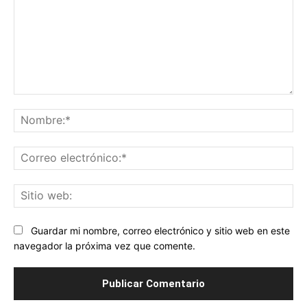
Comentario:
No
Co
ele
Sit
we
Guardar mi nombre, correo electrónico y sitio web en este
navegador la próxima vez que comente.