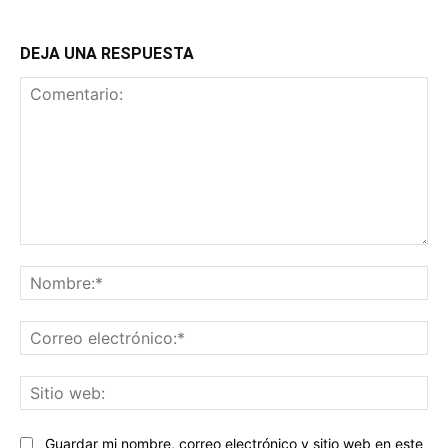
DEJA UNA RESPUESTA
Comentario:
No
Co
ele
Sit
we
Guardar mi nombre, correo electrónico y sitio web en este