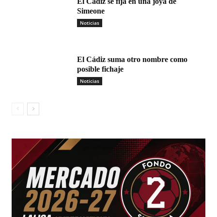
El Cádiz se fija en una joya de
Simeone
Noticias
El Cádiz suma otro nombre como
posible fichaje
Noticias