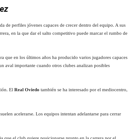
rez
a de perfiles jóvenes capaces de crecer dentro del equipo. A sus
rrera, en la que dar el salto competitivo puede marcar el rumbo de
tera que en los últimos años ha producido varios jugadores capaces
r un aval importante cuando otros clubes analizan posibles
ción. El
Real Oviedo
también se ha interesado por el mediocentro,
uelen acelerarse. Los equipos intentan adelantarse para cerrar
a que el club quiere posicionarse pronto en la carrera por el