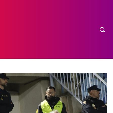
OS
MORE