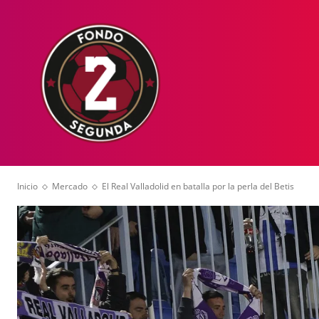
HOME
NOT
Inicio
Mercado
El Real Valladolid en batalla por la perla del Betis