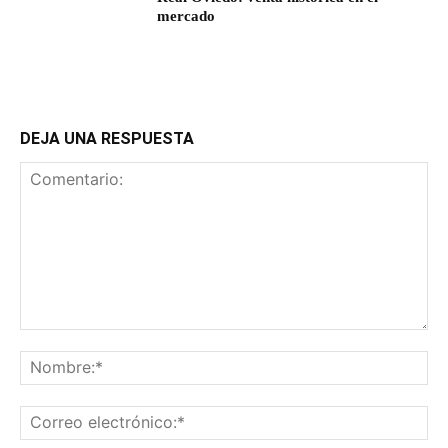
mercado
DEJA UNA RESPUESTA
Comentario:
No
Co
ele