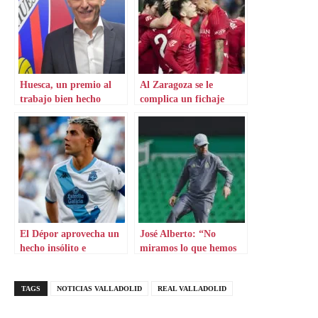
Huesca, un premio al
Al Zaragoza se le
trabajo bien hecho
complica un fichaje
hecho
El Dépor aprovecha un
José Alberto: “No
hecho insólito e
miramos lo que hemos
inesperado
hecho atrás”
TAGS
NOTICIAS VALLADOLID
REAL VALLADOLID