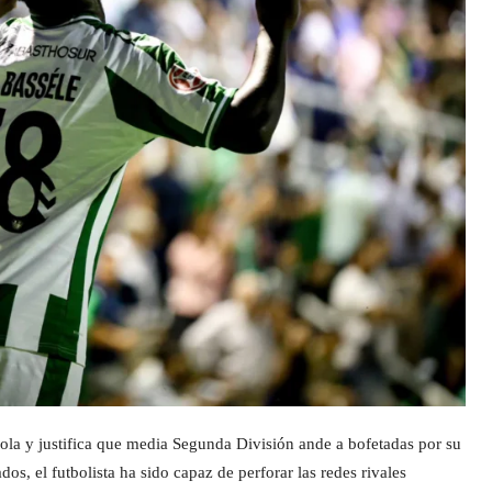
 sola y justifica que media Segunda División ande a bofetadas por su
dos, el futbolista ha sido capaz de perforar las redes rivales