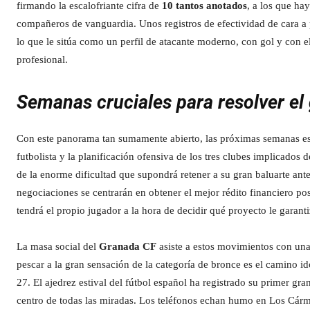
firmando la escalofriante cifra de
10 tantos anotados
, a los que ha
compañeros de vanguardia. Unos registros de efectividad de cara a 
lo que le sitúa como un perfil de atacante moderno, con gol y con el
profesional.
Semanas cruciales para resolver el 
Con este panorama tan sumamente abierto, las próximas semanas est
futbolista y la planificación ofensiva de los tres clubes implicado
de la enorme dificultad que supondrá retener a su gran baluarte ante
negociaciones se centrarán en obtener el mejor rédito financiero pos
tendrá el propio jugador a la hora de decidir qué proyecto le garan
La masa social del
Granada CF
asiste a estos movimientos con una
pescar a la gran sensación de la categoría de bronce es el camino i
27. El ajedrez estival del fútbol español ha registrado su primer g
centro de todas las miradas. Los teléfonos echan humo en Los Cárm