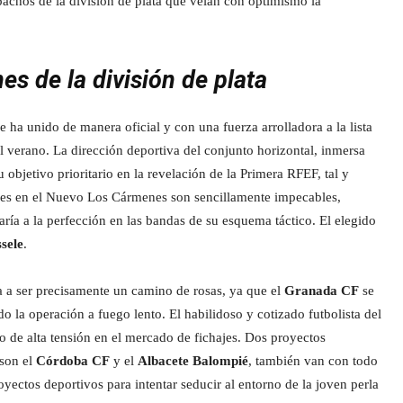
achos de la división de plata que veían con optimismo la
es de la división de plata
e ha unido de manera oficial y con una fuerza arrolladora a la lista
l verano. La dirección deportiva del conjunto horizontal, inmersa
 objetivo prioritario en la revelación de la Primera RFEF, tal y
res en el Nuevo Los Cármenes son sencillamente impecables,
aría a la perfección en las bandas de su esquema táctico. El elegido
sele
.
a a ser precisamente un camino de rosas, ya que el
Granada CF
se
la operación a fuego lento. El habilidoso y cotizado futbolista del
o de alta tensión en el mercado de fichajes. Dos proyectos
son el
Córdoba CF
y el
Albacete Balompié
, también van con todo
oyectos deportivos para intentar seducir al entorno de la joven perla