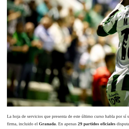
La hoja de servicios que presenta de este último curso habla por sí
firma, incluido el
Granada
. En apenas
29 partidos oficiales
disputa