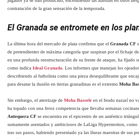
jugador ya se han producido, encendiendo las alarmas en otros desp
contratación de la gran sensación de la temporada.
El Granada se entromete en los plan
La última hora del mercado de plata confirma que el
Granada CF
s
de pretendientes de máxima categoría que suspiran por el fichaje de
en una profunda reestructuración de su frente de ataque, ha fijado su
como indica
Ideal Granada
. Los informes que manejan los ojeado
describiendo al futbolista como una pieza desequilibrante que encaj
para desatar la ilusión en tierras granadinas es el extremo
Moha Bas
Sin embargo, el aterrizaje de
Moha Bassele
en el feudo nazarí no v
ha topado con una feroz competencia que llevaba semanas cocinando 
Antequera CF
se encuentra en el epicentro de un auténtico triángul
sumamente asentados y ambiciosos de LaLiga Hypermotion, como 
tras sus pasos, habiendo presentado ya las líneas maestras de sus pr