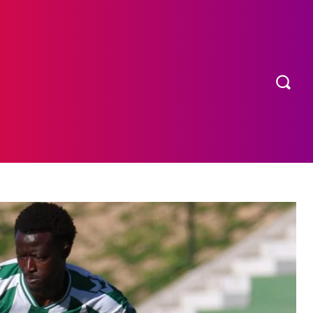
OS
MORE