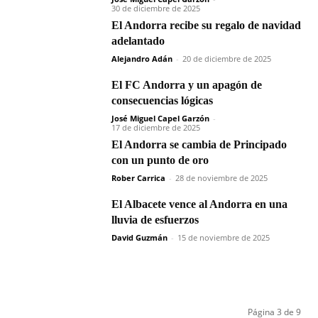
30 de diciembre de 2025
El Andorra recibe su regalo de navidad
adelantado
Alejandro Adán
-
20 de diciembre de 2025
El FC Andorra y un apagón de
consecuencias lógicas
José Miguel Capel Garzón
-
17 de diciembre de 2025
El Andorra se cambia de Principado
con un punto de oro
Rober Carrica
-
28 de noviembre de 2025
El Albacete vence al Andorra en una
lluvia de esfuerzos
David Guzmán
-
15 de noviembre de 2025
Página 3 de 9