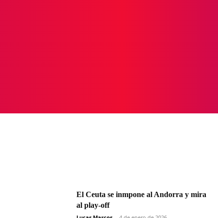
ICIAS
PROTAGONISTAS
CRONICAS
OTR
El Ceuta se inmpone al Andorra y mira
al play-off
Lucas Marcos
-
4 de enero de 2026