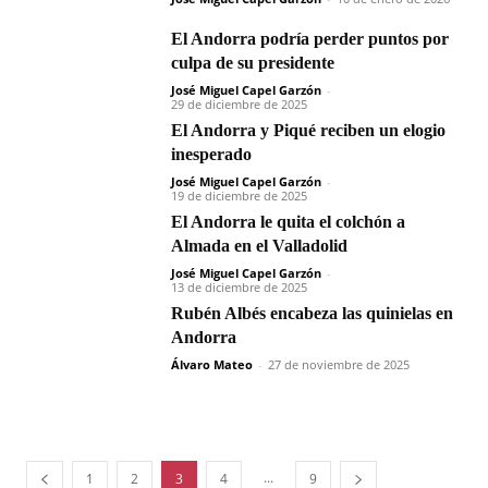
El Andorra podría perder puntos por
culpa de su presidente
José Miguel Capel Garzón
-
29 de diciembre de 2025
El Andorra y Piqué reciben un elogio
inesperado
José Miguel Capel Garzón
-
19 de diciembre de 2025
El Andorra le quita el colchón a
Almada en el Valladolid
José Miguel Capel Garzón
-
13 de diciembre de 2025
Rubén Albés encabeza las quinielas en
Andorra
Álvaro Mateo
-
27 de noviembre de 2025
...
1
2
3
4
9