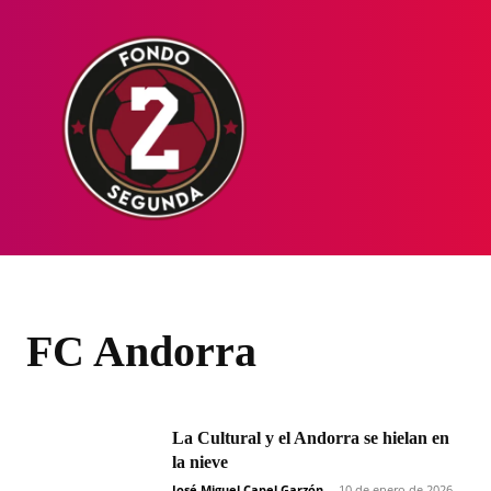
HOME
NOT
FC Andorra
La Cultural y el Andorra se hielan en
la nieve
José Miguel Capel Garzón
-
10 de enero de 2026