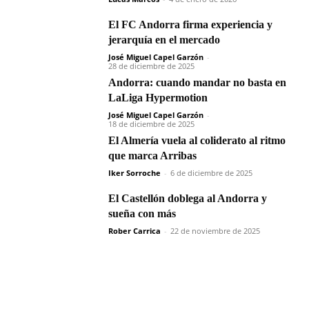
El FC Andorra firma experiencia y
jerarquía en el mercado
José Miguel Capel Garzón
-
28 de diciembre de 2025
Andorra: cuando mandar no basta en
LaLiga Hypermotion
José Miguel Capel Garzón
-
18 de diciembre de 2025
El Almería vuela al coliderato al ritmo
que marca Arribas
Iker Sorroche
-
6 de diciembre de 2025
El Castellón doblega al Andorra y
sueña con más
Rober Carrica
-
22 de noviembre de 2025