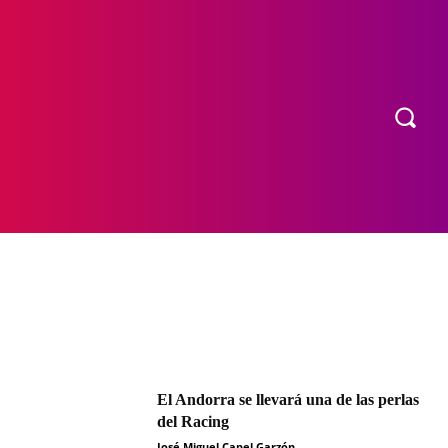
OS
MORE
El Andorra se llevará una de las perlas
del Racing
José Miguel Capel Garzón
-