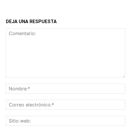
DEJA UNA RESPUESTA
Comentario:
No
Co
ele
Sit
we