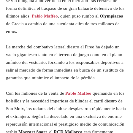
se vio obligada a mover ficha en el mercado tras cerrarse de
forma definitiva el traspaso de su gran baluarte defensivo de los
últimos años,
Pablo Maffeo
, quien puso rumbo al
Olympiacos
de Grecia a cambio de una suculenta cifra de tres millones de
euros.
La marcha del combativo lateral diestro al Pireo ha dejado un
vacío gigantesco tanto en el terreno de juego como en el plano
anímico del vestuario, forzando a los responsables deportivos a
salir al mercado de forma inmediata en busca de un sustituto de
garantías que minimice el impacto de la pérdida.
Con los millones de la venta de
Pablo Maffeo
quemando en los
bolsillos y la necesidad imperiosa de blindar el carril diestro de
Son Moix, los radares del club se desplazaron rápidamente hacia
el extranjero. Según ha desvelado en una exclusiva de enorme
repercusión internacional el prestigioso medio de comunicación
serbio
Mozzart Sport
, el
RCD Mallorca
está firmemente