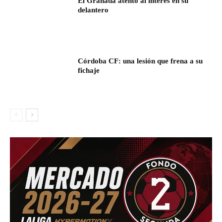
El Granada atento al interés en su
delantero
Córdoba CF: una lesión que frena a su
fichaje