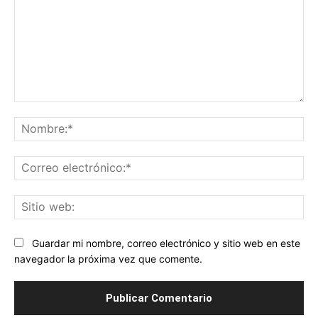
Comentario:
No
Co
ele
Sit
we
Guardar mi nombre, correo electrónico y sitio web en este
navegador la próxima vez que comente.