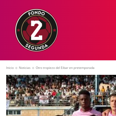
HOME
NOT
Inicio
Noticias
Otro tropiezo del Eibar en pretemporada