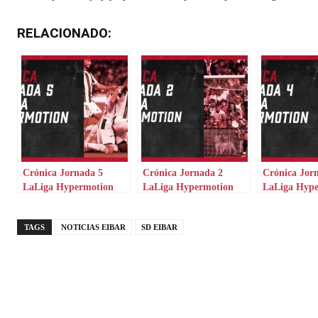
RELACIONADO:
Crónica Jornada 5
Crónica Jornada 2
Crónica Jor
LaLiga Hypermotion
LaLiga Hypermotion
LaLiga Hyp
TAGS
NOTICIAS EIBAR
SD EIBAR