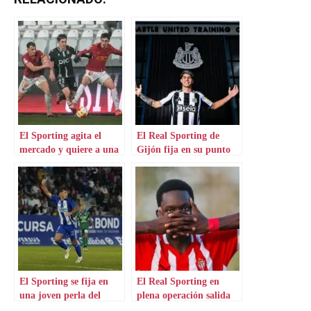
El Sporting agita el
El Real Sporting de
mercado y quiere a una
Gijón fija en su punto
perla del Valencia
de mira 3 fichajes claves
El Sporting se fija en
El Real Sporting en
una joven perla del
plena operación salida
norte